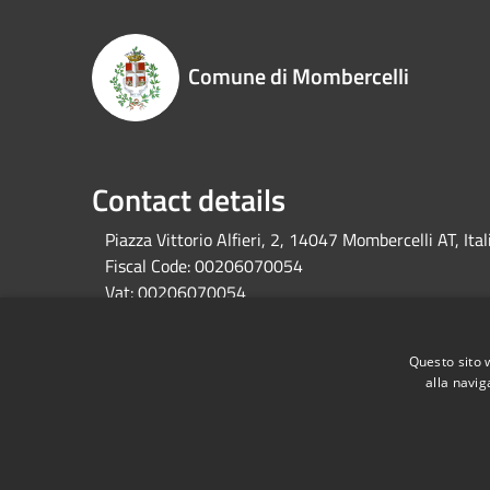
Comune di Mombercelli
Contact details
Piazza Vittorio Alfieri, 2, 14047 Mombercelli AT, Ital
Fiscal Code:
00206070054
Vat:
00206070054
Questo sito 
alla navig
RSS
Accessibility
Privacy
Cookie
Sitemap
Dati fiscali e codici fatturazione
Dichiarazione di 