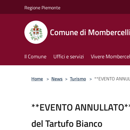
Salta al contenuto principale
Regione Piemonte
Comune di Mombercell
Il Comune
Uffici e servizi
Vivere Mombercel
Home
>
News
>
Turismo
>
**EVENTO ANNULLA
**EVENTO ANNULLATO** 
del Tartufo Bianco