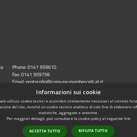
ia
Phone:
0141 959610
Fax:
0141 959756
Email:
protocollo@comune.mombercelli.at.it
Pec:
comune.mombercelli.at@cert.legalmail.it
Informazioni sui cookie
web utilizza cookie tecnici e assimilati strettamente necessari al corretto fu
azione del sito, nonché un cookie tecnico analitico al solo fine di elaborare i
statistiche, aggregate e anonime.
Per maggiori dettagli, può consultare la cookie policy al seguente
link
accessibilità
RIFIUTA TUTTO
ACCETTA TUTTO