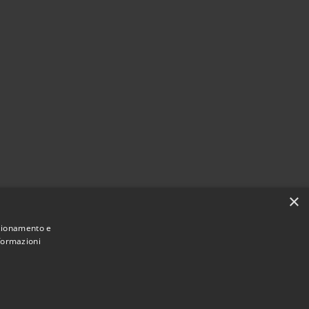
×
nzionamento e
nformazioni
Comune convenzionato
Astigov
|
|
Progetto
Convenzione
Adesioni