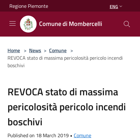
Salta al contenuto principale
Regione Piemonte
ENG
Comune di Mombercelli
Home
>
News
>
Comune
>
REVOCA stato di massima pericolosità pericolo incendi
boschivi
REVOCA stato di massima
pericolosità pericolo incendi
boschivi
Published on 18 March 2019 •
Comune