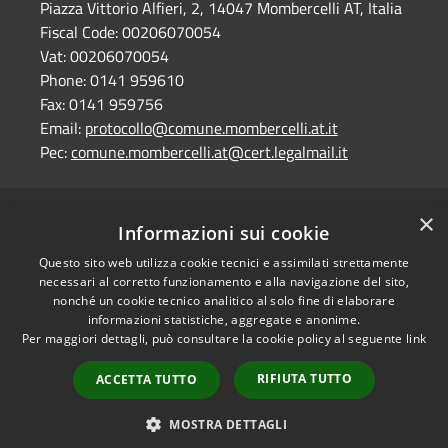
Piazza Vittorio Alfieri, 2, 14047 Mombercelli AT, Italia
Fiscal Code:
00206070054
Vat:
00206070054
Phone:
0141 959610
Fax:
0141 959756
Email:
protocollo@comune.mombercelli.at.it
Pec:
comune.mombercelli.at@cert.legalmail.it
×
RSS
Comune convenzionato
Informazioni sui cookie
Accessibility
Astigov
Questo sito web utilizza cookie tecnici e assimilati strettamente
Privacy
necessari al corretto funzionamento e alla navigazione del sito,
Progetto
|
Convenzione
|
Cookie
nonché un cookie tecnico analitico al solo fine di elaborare
Adesioni
Sitemap
informazioni statistiche, aggregate e anonime.
Per maggiori dettagli, può consultare la cookie policy al seguente
link
Dati fiscali e codici
•
Accesso redazione
fatturazione
RIFIUTA TUTTO
ACCETTA TUTTO
Dichiarazione di
accessibilità
MOSTRA DETTAGLI