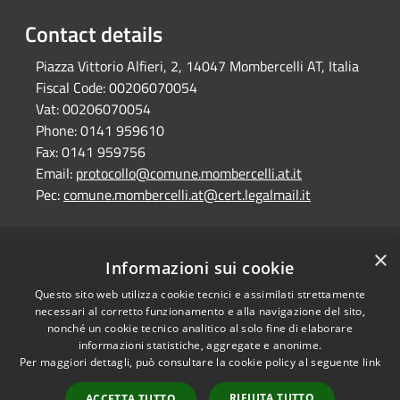
Contact details
Piazza Vittorio Alfieri, 2, 14047 Mombercelli AT, Italia
Fiscal Code:
00206070054
Vat:
00206070054
Phone:
0141 959610
Fax:
0141 959756
Email:
protocollo@comune.mombercelli.at.it
Pec:
comune.mombercelli.at@cert.legalmail.it
×
RSS
Comune convenzionato
Informazioni sui cookie
Accessibility
Astigov
Questo sito web utilizza cookie tecnici e assimilati strettamente
Privacy
necessari al corretto funzionamento e alla navigazione del sito,
Progetto
|
Convenzione
|
Cookie
nonché un cookie tecnico analitico al solo fine di elaborare
Adesioni
Sitemap
informazioni statistiche, aggregate e anonime.
Per maggiori dettagli, può consultare la cookie policy al seguente
link
Dati fiscali e codici
•
Accesso redazione
fatturazione
RIFIUTA TUTTO
ACCETTA TUTTO