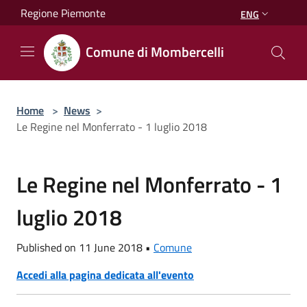
Salta al contenuto principale
Regione Piemonte
ENG
Comune di Mombercelli
Home
>
News
>
Le Regine nel Monferrato - 1 luglio 2018
Le Regine nel Monferrato - 1
luglio 2018
Published on 11 June 2018 •
Comune
Accedi alla pagina dedicata all'evento