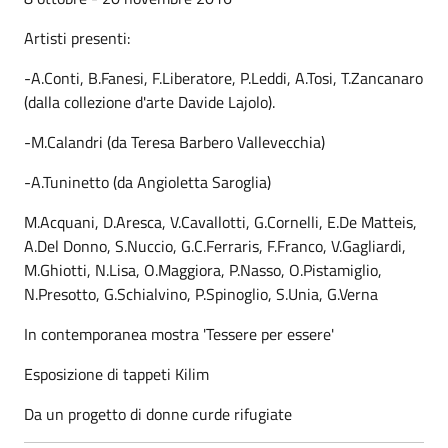
Artisti presenti:
-A.Conti, B.Fanesi, F.Liberatore, P.Leddi, A.Tosi, T.Zancanaro
(dalla collezione d'arte Davide Lajolo).
-M.Calandri (da Teresa Barbero Vallevecchia)
-A.Tuninetto (da Angioletta Saroglia)
M.Acquani, D.Aresca, V.Cavallotti, G.Cornelli, E.De Matteis,
A.Del Donno, S.Nuccio, G.C.Ferraris, F.Franco, V.Gagliardi,
M.Ghiotti, N.Lisa, O.Maggiora, P.Nasso, O.Pistamiglio,
N.Presotto, G.Schialvino, P.Spinoglio, S.Unia, G.Verna
In contemporanea mostra 'Tessere per essere'
Esposizione di tappeti Kilim
Da un progetto di donne curde rifugiate