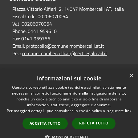
Piazza Vittorio Alfieri, 2, 14047 Mombercelli AT, Italia
Fiscal Code:
00206070054
Vat:
00206070054
Phone:
0141 959610
Fax:
0141 959756
Email:
protocollo@comune.mombercelli.at.it
Pec:
comune.mombercelli.at@cert.legalmail.it
×
RSS
Comune convenzionato
Informazioni sui cookie
Accessibility
Astigov
Questo sito web utilizza cookie tecnici e assimilati strettamente
Privacy
necessari al corretto funzionamento e alla navigazione del sito,
Progetto
|
Convenzione
|
Cookie
nonché un cookie tecnico analitico al solo fine di elaborare
Adesioni
Sitemap
informazioni statistiche, aggregate e anonime.
Per maggiori dettagli, può consultare la cookie policy al seguente
link
Dati fiscali e codici
•
Accesso redazione
fatturazione
RIFIUTA TUTTO
ACCETTA TUTTO
Dichiarazione di
accessibilità
MOSTRA DETTAGLI