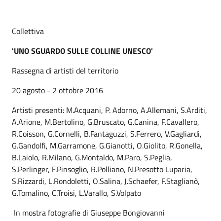
Collettiva
'UNO SGUARDO SULLE COLLINE UNESCO'
Rassegna di artisti del territorio
20 agosto - 2 ottobre 2016
Artisti presenti: M.Acquani, P. Adorno, A.Allemani, S.Arditi,
A.Arione, M.Bertolino, G.Bruscato, G.Canina, F.Cavallero,
R.Coisson, G.Cornelli, B.Fantaguzzi, S.Ferrero, V.Gagliardi,
G.Gandolfi, M.Garramone, G.Gianotti, O.Giolito, R.Gonella,
B.Laiolo, R.Milano, G.Montaldo, M.Paro, S.Peglia,
S.Perlinger, F.Pinsoglio, R.Polliano, N.Presotto Luparia,
S.Rizzardi, L.Rondoletti, O.Salina, J.Schaefer, F.Staglianò,
G.Tomalino, C.Troisi, L.Varallo, S.Volpato
In mostra fotografie di Giuseppe Bongiovanni