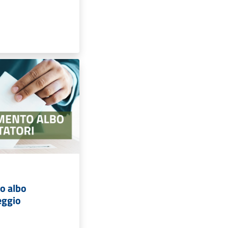
o albo
seggio