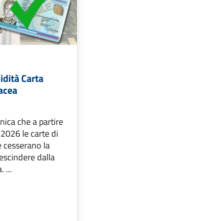
idità Carta
tacea
ica che a partire
 2026 le carte di
e cesserano la
rescindere dalla
 ...