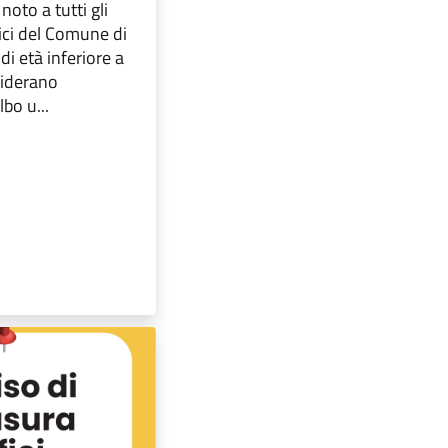
noto a tutti gli
rici del Comune di
 età inferiore a
siderano
lbo u...