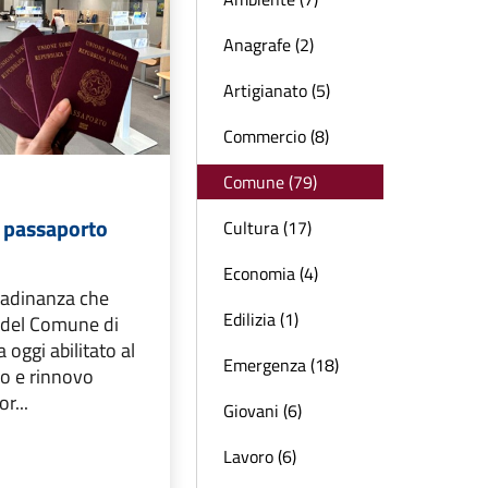
Anagrafe (2)
Artigianato (5)
Commercio (8)
Comune (79)
o passaporto
Cultura (17)
Economia (4)
ttadinanza che
Edilizia (1)
e del Comune di
 oggi abilitato al
Emergenza (18)
cio e rinnovo
or...
Giovani (6)
Lavoro (6)