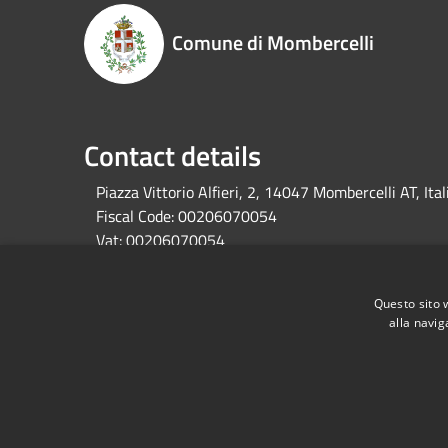
Comune di Mombercelli
Contact details
Piazza Vittorio Alfieri, 2, 14047 Mombercelli AT, Ital
Fiscal Code:
00206070054
Vat:
00206070054
Questo sito 
alla navig
RSS
Accessibility
Privacy
Cookie
Sitemap
Dati fiscali e codici fatturazione
Dichiarazione di 