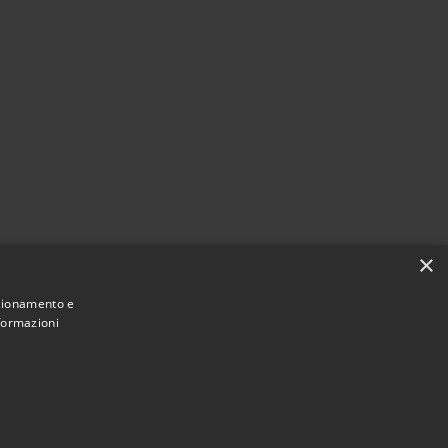
×
nzionamento e
nformazioni
Comune convenzionato
Astigov
|
|
Progetto
Convenzione
Adesioni
•
Accesso redazione