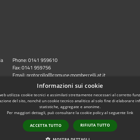
ia
Phone:
0141 959610
Fax:
0141 959756
Email:
protocollo@comune.mombercelli.at.it
Pec:
comune.mombercelli.at@cert.legalmail.it
Informazioni sui cookie
web utilizza cookie tecnici e assimilati strettamente necessari al corretto fu
azione del sito, nonché un cookie tecnico analitico al solo fine di elaborare i
statistiche, aggregate e anonime.
Per maggiori dettagli, può consultare la cookie policy al seguente
link
accessibilità
RIFIUTA TUTTO
ACCETTA TUTTO
MOSTRA DETTAGLI