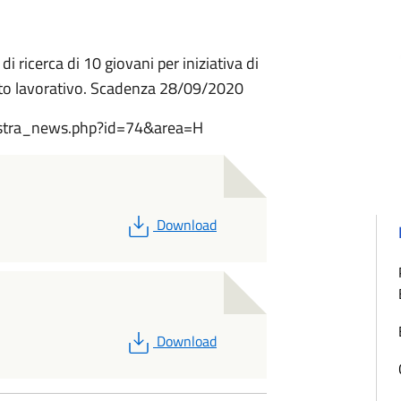
 ricerca di 10 giovani per iniziativa di
ento lavorativo. Scadenza 28/09/2020
mostra_news.php?id=74&area=H
PDF
Download
PDF
Download