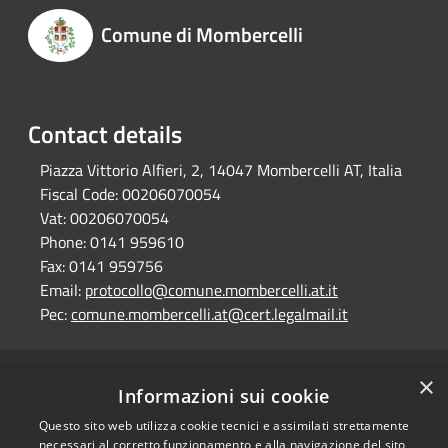
Comune di Mombercelli
Contact details
Piazza Vittorio Alfieri, 2, 14047 Mombercelli AT, Italia
Fiscal Code:
00206070054
Vat:
00206070054
Phone:
0141 959610
Fax:
0141 959756
Email:
protocollo@comune.mombercelli.at.it
Pec:
comune.mombercelli.at@cert.legalmail.it
×
RSS
Comune convenzionato
Informazioni sui cookie
Accessibility
Astigov
Questo sito web utilizza cookie tecnici e assimilati strettamente
Privacy
necessari al corretto funzionamento e alla navigazione del sito,