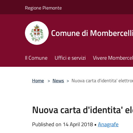
Salta al contenuto principale
Regione Piemonte
Comune di Mombercell
Il Comune
Uffici e servizi
Vivere Mombercel
Home
>
News
>
Nuova carta d'identita' elettron
Nuova carta d'identita' ele
Published on 14 April 2018 •
Anagrafe