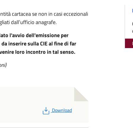
entità cartacea se non in casi eccezionali
ati dall’ufficio anagrafe.
dato l'avvio dell'emissione per
a inserire sulla CIE al fine di far
 venire loro incontro in tal senso.
oni)
PDF
Download