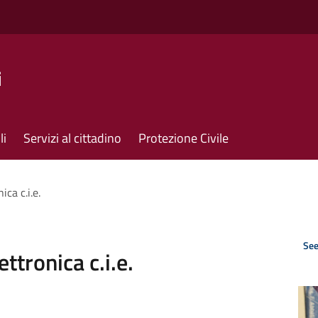
i
li
Servizi al cittadino
Protezione Civile
ica c.i.e.
See
ttronica c.i.e.