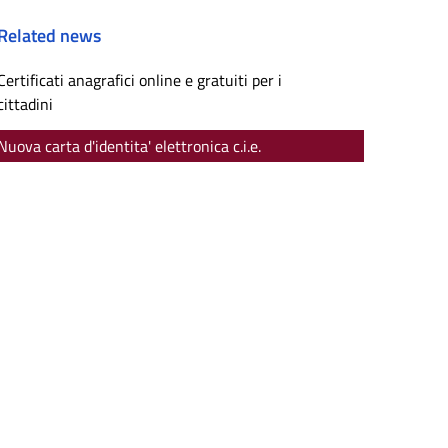
Related news
Certificati anagrafici online e gratuiti per i
cittadini
Nuova carta d'identita' elettronica c.i.e.