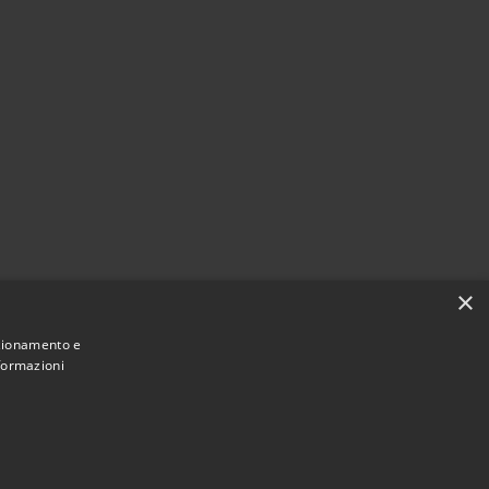
×
nzionamento e
nformazioni
Comune convenzionato
Astigov
|
|
Progetto
Convenzione
Adesioni
•
Accesso redazione