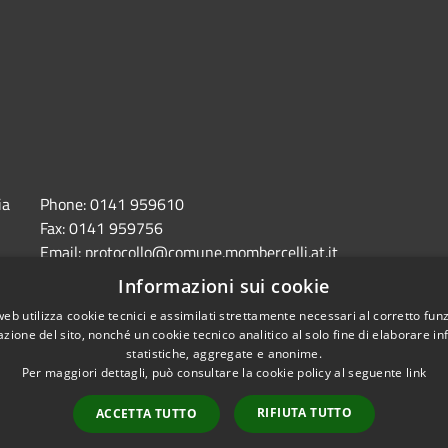
ia
Phone:
0141 959610
Fax:
0141 959756
Email:
protocollo@comune.mombercelli.at.it
Pec:
comune.mombercelli.at@cert.legalmail.it
Informazioni sui cookie
web utilizza cookie tecnici e assimilati strettamente necessari al corretto fu
azione del sito, nonché un cookie tecnico analitico al solo fine di elaborare i
statistiche, aggregate e anonime.
Per maggiori dettagli, può consultare la cookie policy al seguente
link
accessibilità
RIFIUTA TUTTO
ACCETTA TUTTO