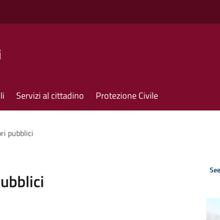
i
li
Servizi al cittadino
Protezione Civile
ri pubblici
See
pubblici