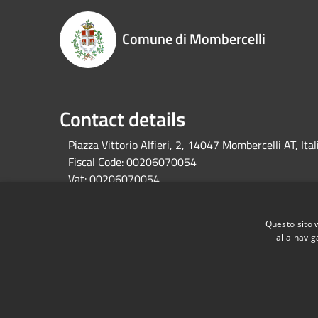
Comune di Mombercelli
Contact details
Piazza Vittorio Alfieri, 2, 14047 Mombercelli AT, Ital
Fiscal Code:
00206070054
Vat:
00206070054
Questo sito 
alla navig
RSS
Accessibility
Privacy
Cookie
Sitemap
Dati fiscali e codici fatturazione
Dichiarazione di 