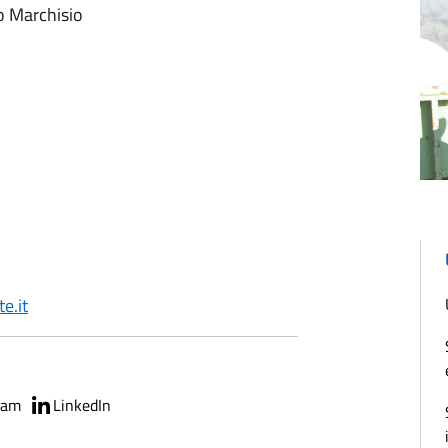
 Marchisio
e.it
ram
LinkedIn