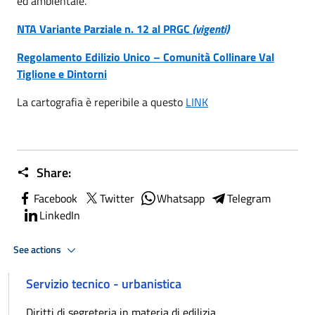
ed ambientale.
NTA Variante Parziale n. 12 al PRGC
(vigenti)
Regolamento Edilizio Unico – Comunità Collinare Val
Tiglione e Dintorni
La cartografia è reperibile a questo
LINK
Share:
Facebook
Twitter
Whatsapp
Telegram
LinkedIn
See actions
Servizio tecnico - urbanistica
Diritti di segreteria in materia di edilizia